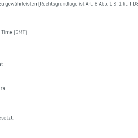
u gewährleisten (Rechtsgrundlage ist Art. 6 Abs. 1 S. 1 lit. f 
n Time (GMT)
mt
are
esetzt.