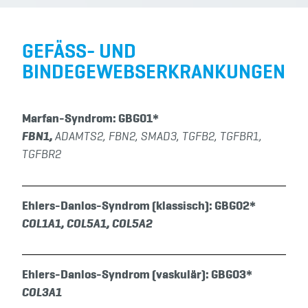
GEFÄSS- UND B
INDEGEWEBSERKRANKUNGEN
Marfan-Syndrom: GBG01*
FBN1,
ADAMTS2, FBN2, SMAD3, TGFB2, TGFBR1,
TGFBR2
Ehlers-Danlos-Syndrom (klassisch): GBG02*
COL1A1, COL5A1, COL5A2
Ehlers-Danlos-Syndrom (vaskulär): GBG03*
COL3A1