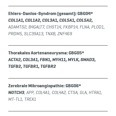
Ehlers-Danlos-Syndrom (gesamt): GBG04*
COL1A1, COL1A2, COL3A1, COL5A1, COL5A2
,
ADAMTS2, B4GALT7, CHST14, FKBP14, FLNA, PLOD1,
PRDM5, SLC39A13, TNXB, ZNF469
Thorakales Aortenaneurysma: GBG05*
ACTA2, COL3A1, FBN1, MYH11, MYLK, SMAD3,
TGFB2, TGFBR1, TGFBR2
Zerebrale Mikroangiopathie: GBG06*
NOTCH3
,
APP, COL4A1, COL4A2, CTSA, GLA, HTRA1,
MT-TL1, TREX1